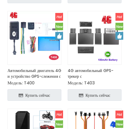
Автомобильный двигатель 4G
4G автомобильный GPS-
и устройство GPS-слежения с
трекер с
отключением масла
антиинтерференционной
Модель:
T400
Модель:
T403
керамической антенной
Купить сейчас
Купить сейчас