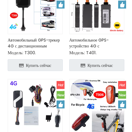
Автомобильный GPS-трекер
Автомобильное GPS-
4G с дистанционным
устройство 4G с
отключением двигателя.
дистанционным отключением
Модель:
T300.
Модель:
T401.
масла и питания.
Купить сейчас
Купить сейчас