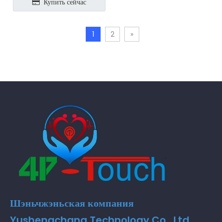
Купить сейчас
1
2
»
Шэньчжэньская компания
Yushengchang Technology Co., Ltd.