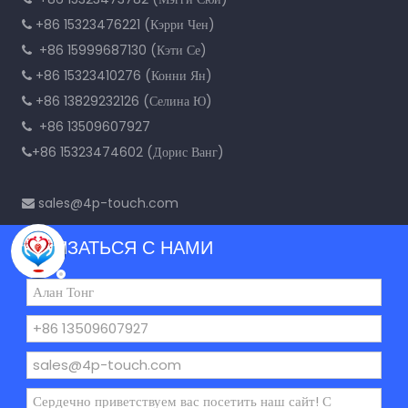
+86 15323476221 (Кэрри Чен)

+86 15999687130 (Кэти Се)

+86 15323410276 (Конни Ян)

+86 13829232126 (Селина Ю)

+86
13509607927

+86 15323474602 (Дорис Ванг)

sales@4p-touch.com

СВЯЗАТЬСЯ С НАМИ