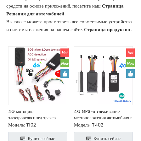
средств на основе приложений, посетите наш
Страница
Решения для автомобилей
.
Вы также можете просмотреть все совместимые устройства
и системы слежения на нашем сайте.
Страница продуктов
.
4G мотоцикл
4G GPS-отслеживание
электровелосипед трекер
местоположения автомобиля в
безопасности GPS устройство
реальном времени с
Модель:
T102
Модель:
T402
слежения
обнаружением ACC
Купить сейчас
Купить сейчас