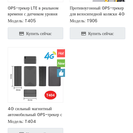
GPS-трекер LTE в реальном
Противоугонный GPS-трекер
времени с датчиком уровня
для велосипедной коляски 4G
топлива
с датчиком удара
Модель:
T405
Модель:
T906
Купить сейчас
Купить сейчас
4G сильный магнитный
автомобильный GPS-трекер с
сигнализацией отключения
Модель:
T404
питания